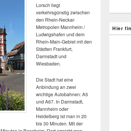
Lorsch liegt
verkehrsgünstig zwischen
den Rhein-Neckar-
Metropolen Mannheim /
Hier f
Ludwigshafen und dem
Rhein-Main-Gebiet mit den
Städten Frankfurt,
Darmstadt und
Wiesbaden.
Die Stadt hat eine
Anbindung an zwei
wichtige Autobahnen: A5
und A67. In Darmstadt,
Mannheim oder
Heidelberg ist man in 20
bis 30 Minuten. Mit der
 Minuten in Bensheim. Dort erreicht man