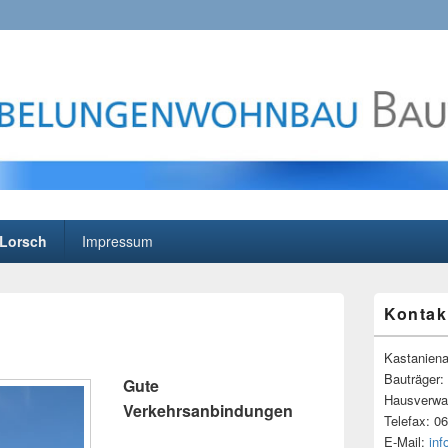
ohnbau
e
Lorsch
Impressum
Primärer
Kontak
Seitenleisten
Widgetberei
Kastaniena
Bauträger:
Gute
Hausverwal
Verkehrsanbindungen
Telefax: 0
E-Mail:
in