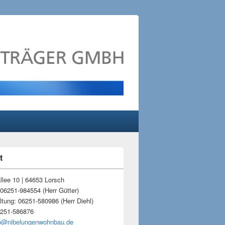
t
-
ch
llee 10 | 64653 Lorsch
 06251-984554 (Herr Gütter)
tung: 06251-580986 (Herr Diehl)
6251-586876
fo@nibelungenwohnbau.de